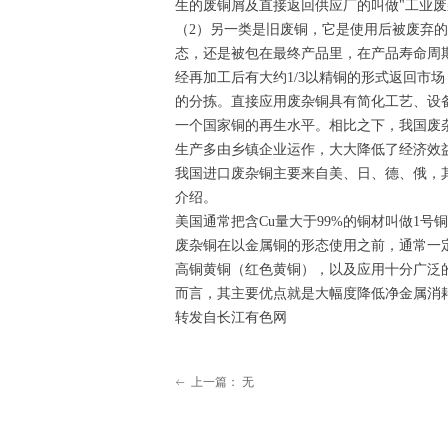
生的废铜屑及直接返回供应厂的叫做"工业废杂铜
（2）另一类是旧废铜，它是使用后被废弃
态，还是被包在最终产品里，在产品寿命周
经再加工后有大约1/3以精铜的形式返回市
的分拣。直接应用废杂铜具有简化工艺、设
一个国家铜的再生水平。相比之下，我国废杂
生产多由乡镇企业运作，大大降低了经济效
我国进口废杂铜主要来自美、日、德、俄，
介绍。
美国通常把含Cu量大于99%的铜材叫做1号
废杂铜在以金属铜的形态使用之前，通常一
高铜黄铜（红色黄铜），以及应用十分广泛
而言，其主要优点就是大幅度降低净金属消
转发自长江有色网
上一篇：
无
ꂃ